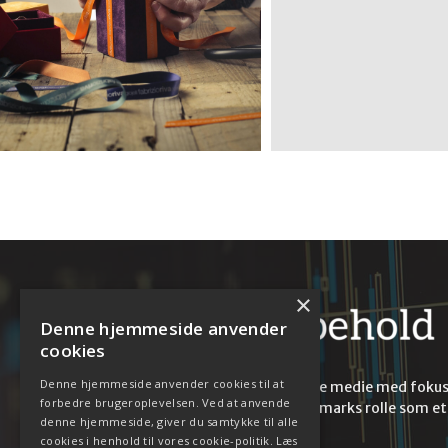
Dine ansatte fortjener
gode firmagaver
×
Denne hjemmeside anvender
cookies
Denne hjemmeside anvender cookies til at
Euforbehold.dk er en online medie med foku
forbedre brugeroplevelsen. Ved at anvende
på EU og Europa, samt Danmarks rolle som et
denne hjemmeside, giver du samtykke til alle
europæisk land.
cookies i henhold til vores cookie-politik.
Læs