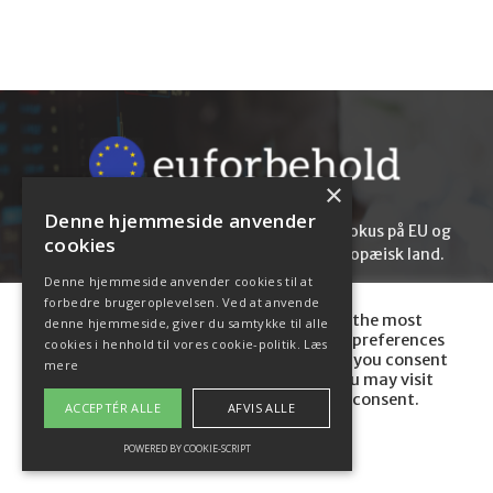
×
Denne hjemmeside anvender
Euforbehold.dk er en online medie med fokus på EU og
cookies
Europa, samt Danmarks rolle som et europæisk land.
Denne hjemmeside anvender cookies til at
forbedre brugeroplevelsen. Ved at anvende
We use cookies on our website to give you the most
denne hjemmeside, giver du samtykke til alle
relevant experience by remembering your preferences
cookies i henhold til vores cookie-politik.
Læs
and repeat visits. By clicking “Accept All”, you consent
mere
to the use of ALL the cookies. However, you may visit
Cookie- og privatlivspolitik
Kontakt
"Cookie Settings" to provide a controlled consent.
ACCEPTÉR ALLE
AFVIS ALLE
© Copyright 2020 - Euforbehold.dk
Cookie Settings
Accept All
POWERED BY COOKIE-SCRIPT