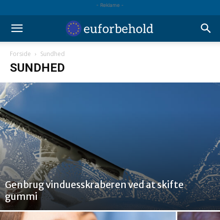
- Reklame -
Forside
Sundhed
SUNDHED
Genbrug vinduesskraberen ved at skifte
gummi