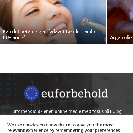
Kan det betale sig at få lavet tænder i andre
EU-lande?
Argan olie
Euforbehold.dk er en online medie med fokus på EU og
Europa, samt Danmarks rolle som et europæisk land.
We use cookies on our website to give you the most
relevant experience by remembering your preferences